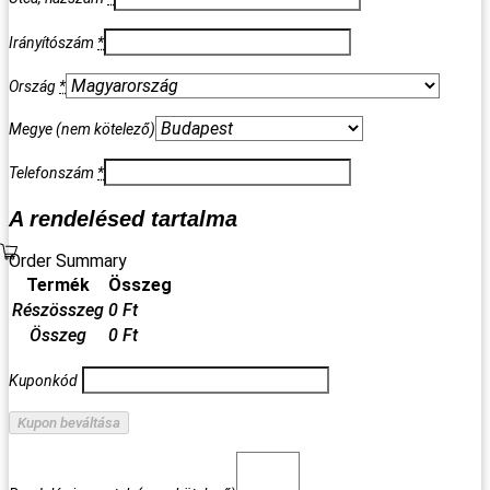
Irányítószám
*
Ország
*
Megye
(nem kötelező)
Telefonszám
*
A rendelésed tartalma
Order Summary
Termék
Összeg
Részösszeg
0
Ft
Összeg
0
Ft
Kuponkód
Kupon beváltása