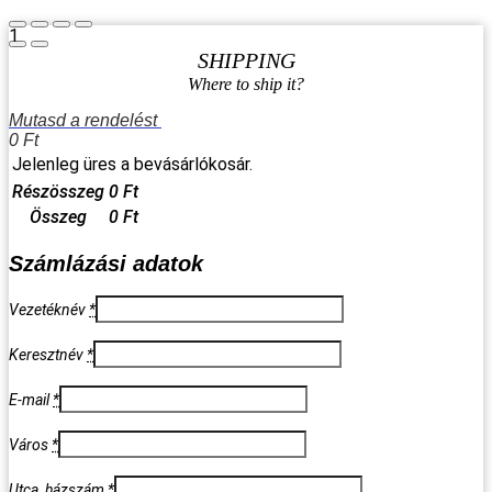
1
SHIPPING
Where to ship it?
Mutasd a rendelést
0
Ft
Jelenleg üres a bevásárlókosár.
Részösszeg
0
Ft
Összeg
0
Ft
Számlázási adatok
Vezetéknév
*
Keresztnév
*
E-mail
*
Város
*
Utca, házszám
*