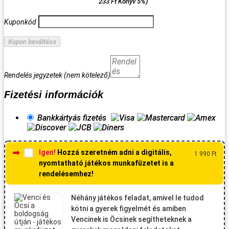
233
Ft
Könyv 5%)
Kuponkód
Kupon beváltása
Rendelés jegyzetek
(nem kötelező)
Fizetési információk
Bankkártyás fizetés
Igen!
Hozzá szeretném adni a digitális,
1 990
Ft
nyomtatható játékos munkafüzetet is a
rendelésemhez!
Néhány játékos feladat, amivel le tudod
kötni a gyerek figyelmét és amiben
Vencinek is Öcsinek segítheteknek a