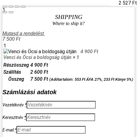
2 527
Ft
1
SHIPPING
Where to ship it?
Mutasd a rendelést
7 500
Ft
1
4 900
Ft
Venci és Öcsi a boldogság útján
× 1
Részösszeg
4 900
Ft
Szállítás
2 600
Ft
Összeg
7 500
Ft
(Adótartalom:
553
Ft
ÁFA 27%,
233
Ft
Könyv 5%)
Számlázási adatok
Vezetéknév
*
Keresztnév
*
E-mail
*