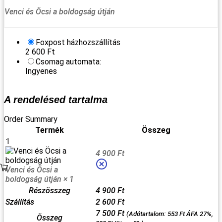
Venci és Öcsi a boldogság útján
Foxpost házhozszállítás
2 600
Ft
Csomag automata:
Ingyenes
A rendelésed tartalma
Order Summary
Termék
Összeg
1
4 900
Ft
Venci és Öcsi a
boldogság útján
× 1
Részösszeg
4 900
Ft
Szállítás
2 600
Ft
7 500
Ft
(Adótartalom:
553
Ft
ÁFA 27%,
Összeg