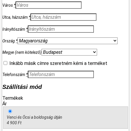
Város
*
Utca, házszám
*
Irányítószám
*
Ország
*
Megye
(nem kötelező)
Inkább másik címre szeretném kérni a terméket
Telefonszám
*
Szállítási mód
Termékek
Ár
Venci és Öcsi a boldogság útján
4 900
Ft