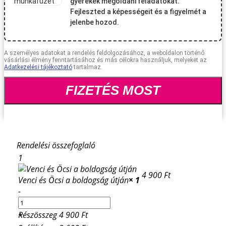
gyerekek megoldani feladatokat.
Fejleszted a képességeit és a figyelmét a
jelenbe hozod.
A személyes adatokat a rendelés feldolgozásához, a weboldalon történő
vásárlási élmény fenntartásához és más célokra használjuk, melyeket az
Adatkezelési tájékoztató
tartalmaz.
FIZETÉS MOST
Rendelési összefoglaló
1
4 900
Ft
Venci és Öcsi a boldogság útján
× 1
-
+
Részösszeg
4 900
Ft